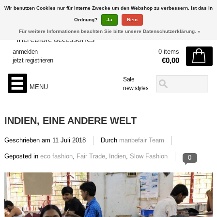
Wir benutzen Cookies nur für interne Zwecke um den Webshop zu verbessern. Ist das in
Ordnung?
Ja
Nein
Für weitere Informationen beachten Sie bitte unsere Datenschutzerklärung. »
anmelden
0 items
€0,00
jetzt registrieren
Sale
MENU
new styles
INDIEN, EINE ANDERE WELT
Geschrieben am
11 Juli 2018
Durch
manbefair Team
Geposted in
eco fashion
,
Fair Trade
,
Indien
,
Slow Fashion
0