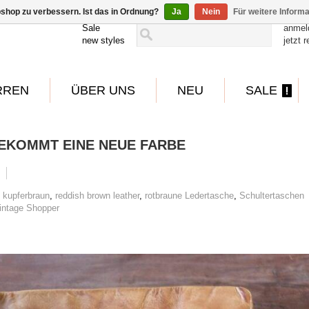
shop zu verbessern. Ist das in Ordnung?
Ja
Nein
Für weitere Inform
Sale
anmel
new styles
jetzt r
RREN
ÜBER UNS
NEU
SALE
BEKOMMT EINE NEUE FARBE
,
kupferbraun
,
reddish brown leather
,
rotbraune Ledertasche
,
Schultertaschen
intage Shopper