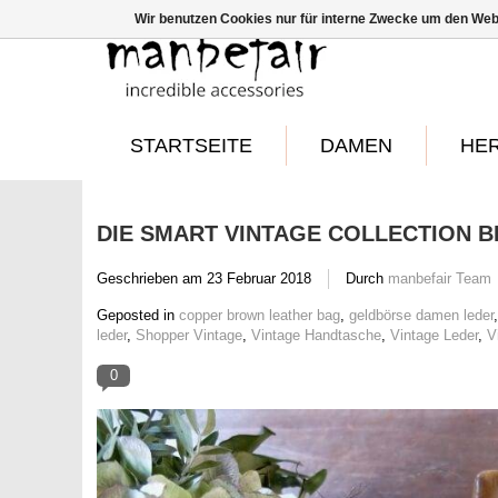
Wir benutzen Cookies nur für interne Zwecke um den Web
STARTSEITE
DAMEN
HE
DIE SMART VINTAGE COLLECTION 
Geschrieben am
23 Februar 2018
Durch
manbefair Team
Geposted in
copper brown leather bag
,
geldbörse damen leder
leder
,
Shopper Vintage
,
Vintage Handtasche
,
Vintage Leder
,
V
0