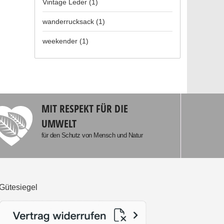
Vintage Leder
(1)
wanderrucksack
(1)
weekender
(1)
MIT RESPEKT FÜR DIE
UMWELT
für den Schutz von Mensch und Natur
Gütesiegel