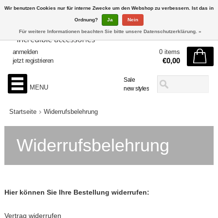
Wir benutzen Cookies nur für interne Zwecke um den Webshop zu verbessern. Ist das in
Ordnung?
Ja
Nein
Für weitere Informationen beachten Sie bitte unsere Datenschutzerklärung. »
anmelden
0 items
€0,00
jetzt registrieren
Sale
MENU
new styles
Startseite
Widerrufsbelehrung
Widerrufsbelehrung
Hier können Sie Ihre Bestellung widerrufen:
Vertrag widerrufen