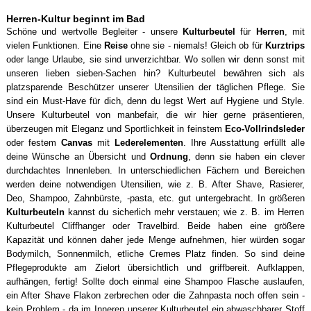
Herren-Kultur beginnt im Bad
Schöne und wertvolle Begleiter - unsere
Kulturbeutel
für
Herren
, mit
vielen Funktionen. Eine
Reise
ohne sie - niemals! Gleich ob für
Kurztrips
oder lange Urlaube, sie sind unverzichtbar. Wo sollen wir denn sonst mit
unseren lieben sieben-Sachen hin? Kulturbeutel bewähren sich als
platzsparende Beschützer unserer Utensilien der täglichen Pflege. Sie
sind ein Must-Have für dich, denn du legst Wert auf Hygiene und Style.
Unsere Kulturbeutel von manbefair, die wir hier gerne präsentieren,
überzeugen mit Eleganz und Sportlichkeit in feinstem
Eco-Vollrindsleder
oder festem
Canvas
mit
Lederelementen
. Ihre Ausstattung erfüllt alle
deine Wünsche an Übersicht und
Ordnung
, denn sie haben ein clever
durchdachtes Innenleben. In unterschiedlichen Fächern und Bereichen
werden deine notwendigen Utensilien, wie z. B. After Shave, Rasierer,
Deo, Shampoo, Zahnbürste, -pasta, etc. gut untergebracht. In größeren
Kulturbeuteln
kannst du sicherlich mehr verstauen; wie z. B. im Herren
Kulturbeutel Cliffhanger oder Travelbird. Beide haben eine größere
Kapazität und können daher jede Menge aufnehmen, hier würden sogar
Bodymilch, Sonnenmilch, etliche Cremes Platz finden. So sind deine
Pflegeprodukte am Zielort übersichtlich und griffbereit. Aufklappen,
aufhängen, fertig! Sollte doch einmal eine Shampoo Flasche auslaufen,
ein After Shave Flakon zerbrechen oder die Zahnpasta noch offen sein -
kein Problem - da im Inneren unserer Kulturbeutel ein abwaschbarer Stoff