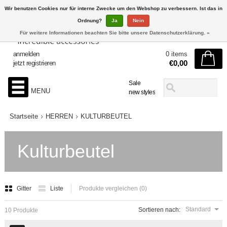
Wir benutzen Cookies nur für interne Zwecke um den Webshop zu verbessern. Ist das in
Ordnung?
Ja
Nein
Für weitere Informationen beachten Sie bitte unsere Datenschutzerklärung. »
anmelden
0 items
€0,00
jetzt registrieren
Sale
MENU
new styles
Startseite
HERREN
KULTURBEUTEL
Kulturbeutel
Gitter
Liste
Produkte vergleichen (0)
Standard
Sortieren nach:
10 Produkte