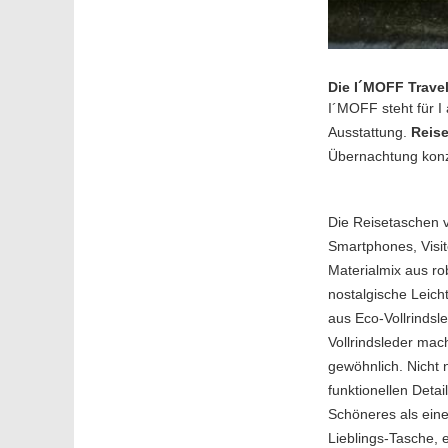
Die I´MOFF Travel
I´MOFF steht für I
Ausstattung.
Reis
Übernachtung konzi
Die Reisetaschen v
Smartphones, Visi
Materialmix aus r
nostalgische Leich
aus Eco-Vollrindsl
Vollrindsleder mac
gewöhnlich. Nicht 
funktionellen Deta
Schöneres als eine
Lieblings-Tasche, 