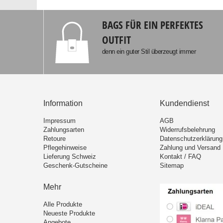
BAGS FÜR EIN PERFEKTES
OUTFIT
denn ein guter Stil überzeugt immer
Information
Kundendienst
Impressum
AGB
Zahlungsarten
Widerrufsbelehrung
Retoure
Datenschutzerklärung
Pflegehinweise
Zahlung und Versand
Lieferung Schweiz
Kontakt / FAQ
Geschenk-Gutscheine
Sitemap
Mehr
Alle Produkte
Neueste Produkte
Angebote