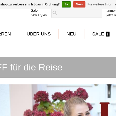
shop zu verbessern. Ist das in Ordnung?
Ja
Nein
Für weitere Inform
Sale
anmel
new styles
jetzt r
RREN
ÜBER UNS
NEU
SALE
F für die Reise