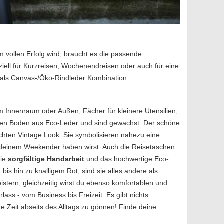
m vollen Erfolg wird, braucht es die passende
iell für Kurzreisen, Wochenendreisen oder auch für eine
r als Canvas-/Öko-Rindleder Kombination.
 Innenraum oder Außen, Fächer für kleinere Utensilien,
kten Boden aus Eco-Leder und sind gewachst. Der schöne
hten Vintage Look. Sie symbolisieren nahezu eine
an deinem Weekender haben wirst. Auch die Reisetaschen
Die
sorgfältige Handarbeit
und das hochwertige Eco-
s hin zu knalligem Rot, sind sie alles andere als
stern, gleichzeitig wirst du ebenso komfortablen und
ass - vom Business bis Freizeit. Es gibt nichts
 Zeit abseits des Alltags zu gönnen! Finde deine