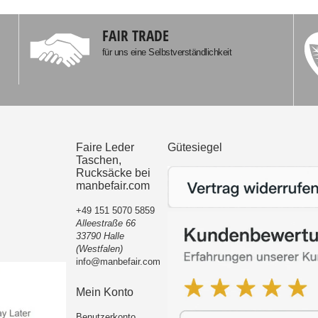
FAIR TRADE
für uns eine Selbstverständlichkeit
Faire Leder
Gütesiegel
Taschen,
Rucksäcke bei
manbefair.com
+49 151 5070 5859
Alleestraße 66
33790 Halle
(Westfalen)
info@manbefair.com
Mein Konto
Benutzerkonto