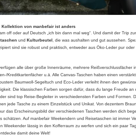
 Kollektion von manbefair ist anders
 am off oder auf Deutsch „ich bin dann mal weg“. Und damit der Trip zu
etaschen
und
Kulturbeutel
, die was aushalten und gut aussehen. Spez
piert sind sie robust und praktisch, entweder aus Öko-Leder pur ode
erfügen alle über große Innenräume, mehrere Reißverschlussfächer im
ten-/Kreditkartenfächer u.ä. Alle Canvas-Taschen haben einen verstär
obustem Baumwoll-Segeltuch und Eco-Leder verleiht ihnen den gewünsc
tigkeit. Die klassischen Farben sorgen dafür, dass du lange Freude 
eder sind top Reise-Begleiter in verschiedensten Farben und Formen. 
hen jede Tasche zu einem Einzelstück und Unikat. Von dezentem Braun bi
nur das Erscheinungsbild der verschiedenen Taschen werden dich begei
ils schätzen. Auf manbefair Weekendern und Reisetaschen ist immer Verl
n Weekender lässig in den Kofferraum zu werfen und sich ein paar Tage
entdecke damit deine Welt!