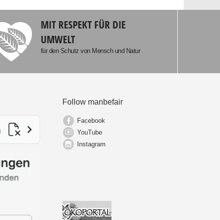
MIT RESPEKT FÜR DIE
UMWELT
für den Schutz von Mensch und Natur
Follow manbefair
Facebook
YouTube
Instagram