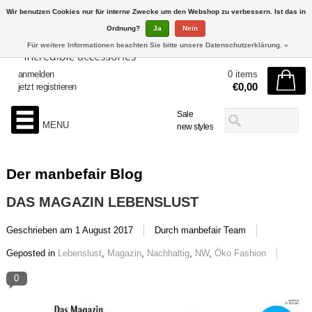
Wir benutzen Cookies nur für interne Zwecke um den Webshop zu verbessern. Ist das in
Ordnung?
Ja
Nein
Für weitere Informationen beachten Sie bitte unsere Datenschutzerklärung. »
anmelden
0 items
€0,00
jetzt registrieren
Sale
MENU
new styles
Der manbefair Blog
DAS MAGAZIN LEBENSLUST
Geschrieben am
1 August 2017
Durch manbefair Team
Geposted in
Lebenslust
,
Magazin
,
Nachhaltig
,
NW
,
Öko Fashion
0