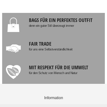
BAGS FÜR EIN PERFEKTES OUTFIT
denn ein guter Stil überzeugt immer
FAIR TRADE
für uns eine Selbstverständlichkeit
MIT RESPEKT FÜR DIE UMWELT
für den Schutz von Mensch und Natur
Information