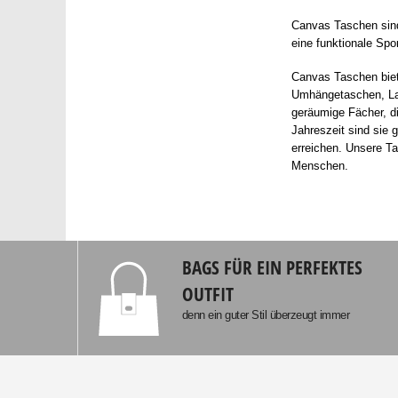
Canvas Taschen sind 
eine funktionale Spo
Canvas Taschen biet
Umhängetaschen, Lap
geräumige Fächer, di
Jahreszeit sind sie
erreichen. Unsere Ta
Menschen.
BAGS FÜR EIN PERFEKTES
OUTFIT
denn ein guter Stil überzeugt immer