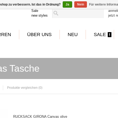
shop zu verbessern. Ist das in Ordnung?
Ja
Nein
Für weitere Inform
Sale
anmel
new styles
jetzt r
RREN
ÜBER UNS
NEU
SALE
s Tasche
Produkte vergleichen (0)
RUCKSACK GIRONA Canvas olive