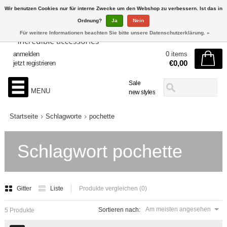
Wir benutzen Cookies nur für interne Zwecke um den Webshop zu verbessern. Ist das in
Ordnung?
Ja
Nein
Für weitere Informationen beachten Sie bitte unsere Datenschutzerklärung. »
anmelden
0 items
€0,00
jetzt registrieren
Sale
MENU
new styles
Startseite
Schlagworte
pochette
Schlagwort pochette
Gitter
Liste
Produkte vergleichen (0)
Am meisten angesehen
Sortieren nach:
5 Produkte