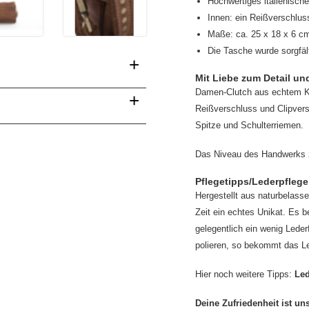
Hochwertiges italienisch
Innen: ein Reißverschlus
Maße: ca. 25 x 18 x 6 cm
Die Tasche wurde sorgfälti
+
Mit Liebe zum Detail un
Damen-Clutch aus echtem Kal
+
Reißverschluss und Clipver
Spitze und Schulterriemen.
Das Niveau des Handwerks ze
Pflegetipps/Lederpflege.
Hergestellt aus naturbelasse
Zeit ein echtes Unikat. Es b
gelegentlich ein wenig Lede
polieren, so bekommt das Le
Hier noch weitere Tipps:
Led
Deine Zufriedenheit ist un