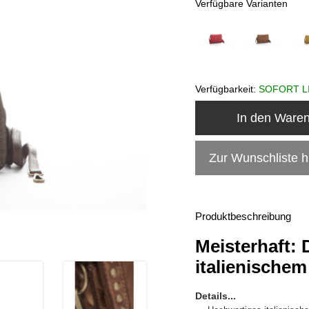
Verfügbare Varianten
Verfügbarkeit:
SOFORT L
In den Ware
Zur Wunschliste 
Produktbeschreibung
Meisterhaft: 
italienische
Details...