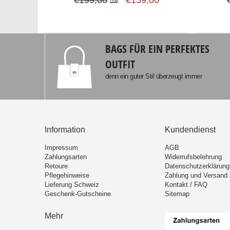
UVP
BAGS FÜR EIN PERFEKTES
OUTFIT
denn ein guter Stil überzeugt immer
Information
Kundendienst
Impressum
AGB
Zahlungsarten
Widerrufsbelehrung
Retoure
Datenschutzerklärung
Pflegehinweise
Zahlung und Versand
Lieferung Schweiz
Kontakt / FAQ
Geschenk-Gutscheine
Sitemap
Mehr