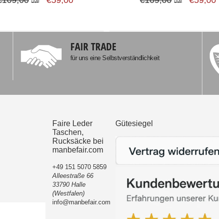
UVP
UVP
FAIR TRADE
für uns eine Selbstverständlichkeit
Faire Leder
Gütesiegel
Taschen,
Rucksäcke bei
manbefair.com
+49 151 5070 5859
Alleestraße 66
33790 Halle
(Westfalen)
info@manbefair.com