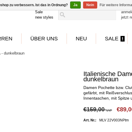
shop zu verbessern. Ist das in Ordnung?
Ja
Nein
Für weitere Inform
Sale
anmel
new styles
jetzt r
RREN
ÜBER UNS
NEU
SALE
 - dunkelbraun
Italienische Da
dunkelbraun
Damen Pochette bzw. Clut
gefärbt, mit Reißverschlu
Innentaschen, mit Spitze 
€159,00
€89,
UVP
Art. Nr.:
MLV 22V003NPtm