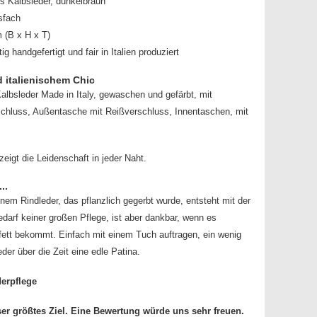
es Kalbsleder, dunkelbraun
sfach
 (B x H x T)
g handgefertigt und fair in Italien produziert
d italienischem Chic
bsleder Made in Italy, gewaschen und gefärbt, mit
schluss, Außentasche mit Reißverschluss, Innentaschen, mit
igt die Leidenschaft in jeder Naht.
..
nem Rindleder, das pflanzlich gegerbt wurde, entsteht mit der
edarf keiner großen Pflege, ist aber dankbar, wenn es
rfett bekommt. Einfach mit einem Tuch auftragen, ein wenig
der über die Zeit eine edle Patina.
erpflege
ser größtes Ziel. Eine Bewertung würde uns sehr freuen.