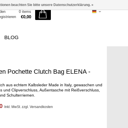
ationen beachten Sie bitte unsere Datenschutzerklärung. »
den
0 items
€0,00
egistrieren
BLOG
men Pochette Clutch Bag ELENA -
ch aus echtem Kalbsleder Made in Italy, gewaschen und
ss und Clipverschluss, Außentasche mit Reißverschluss,
und Schulterriemen.
00
Inkl. MwSt. zzgl.
Versandkosten