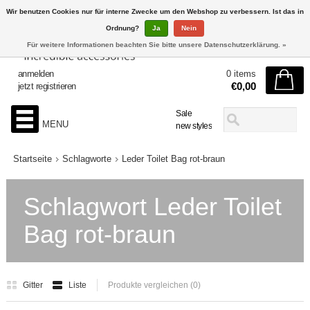
Wir benutzen Cookies nur für interne Zwecke um den Webshop zu verbessern. Ist das in
Ordnung?
Ja
Nein
Für weitere Informationen beachten Sie bitte unsere Datenschutzerklärung. »
anmelden
0 items
€0,00
jetzt registrieren
Sale
MENU
new styles
Startseite
Schlagworte
Leder Toilet Bag rot-braun
Schlagwort Leder Toilet
Bag rot-braun
Gitter
Liste
Produkte vergleichen (0)