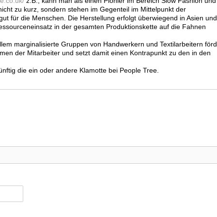
e.co.uk/
z.B., kann man als einen Pionier im Bereich Slow Fashion und
t zu kurz, sondern stehen im Gegenteil im Mittelpunkt der
gut für die Menschen. Die Herstellung erfolgt überwiegend in Asien und
essourceneinsatz in der gesamten Produktionskette auf die Fahnen
llem marginalisierte Gruppen von Handwerkern und Textilarbeitern förd
men der Mitarbeiter und setzt damit einen Kontrapunkt zu den in den
künftig die ein oder andere Klamotte bei People Tree.