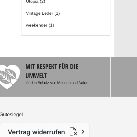
Utopia
(2)
Vintage Leder
(1)
weekender
(1)
MIT RESPEKT FÜR DIE
UMWELT
für den Schutz von Mensch und Natur
Gütesiegel