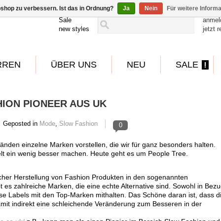
shop zu verbessern. Ist das in Ordnung?
Ja
Nein
Für weitere Inform
Sale
anmel
new styles
jetzt r
RREN
ÜBER UNS
NEU
SALE
ION PIONEER AUS UK
Geposted in
Mode
,
Slow Fashion
0
nden einzelne Marken vorstellen, die wir für ganz besonders halten.
lt ein wenig besser machen. Heute geht es um People Tree.
ischer Herstellung von Fashion Produkten in den sogenannten
bt es zahlreiche Marken, die eine echte Alternative sind. Sowohl in Bezu
ese Labels mit den Top-Marken mithalten. Das Schöne daran ist, dass d
mit indirekt eine schleichende Veränderung zum Besseren in der