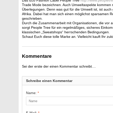
Das Eco Fashion Label People Tree
http://www.peopletre
Trade Mode bezeichnen. Auch Umweltaspekte kommen nich
Überlegungen. Denn was gut für die Umwelt ist, ist auch 
Afrika. Dabei hat man sich einen möglichst sparsamen R
geschrieben.
Durch die Zusammenarbeit mit Organisationen, die vor a
sorgt People Tree für ein regelmäßiges, sicheres Einkom
klassischen „Sweatshops“ herrschenden Bedingungen.
Schaut Euch diese tolle Marke an. Vielleicht kauft Ihr zu
Kommentare
Sei der erste der einen Kommentar schreibt....
Schreibe einen Kommentar
Name:
*
E-Mail:
*