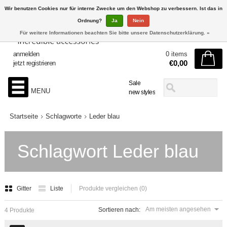
Wir benutzen Cookies nur für interne Zwecke um den Webshop zu verbessern. Ist das in
Ordnung?
Ja
Nein
Für weitere Informationen beachten Sie bitte unsere Datenschutzerklärung. »
anmelden
0 items
€0,00
jetzt registrieren
Sale
MENU
new styles
Startseite
Schlagworte
Leder blau
Schlagwort Leder blau
Gitter
Liste
Produkte vergleichen (0)
Am meisten angesehen
Sortieren nach:
4 Produkte