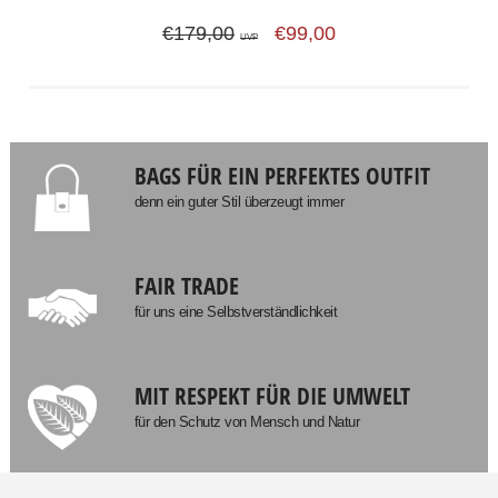
€179,00
€99,00
UVP
BAGS FÜR EIN PERFEKTES OUTFIT
denn ein guter Stil überzeugt immer
FAIR TRADE
für uns eine Selbstverständlichkeit
MIT RESPEKT FÜR DIE UMWELT
für den Schutz von Mensch und Natur