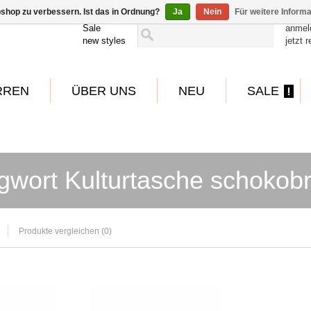
shop zu verbessern. Ist das in Ordnung?
Ja
Nein
Für weitere Inform
Sale
anmel
new styles
jetzt r
RREN
ÜBER UNS
NEU
SALE
gwort Kulturtasche schokob
Produkte vergleichen (0)