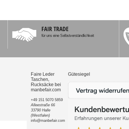
FAIR TRADE
für uns eine Selbstverständlichkeit
Faire Leder
Gütesiegel
Taschen,
Rucksäcke bei
manbefair.com
+49 151 5070 5859
Alleestraße 66
33790 Halle
(Westfalen)
info@manbefair.com