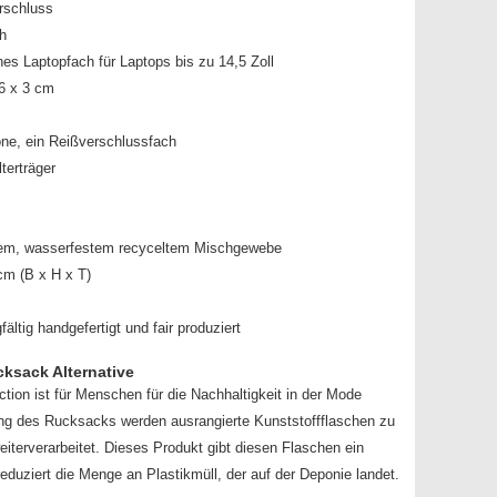
rschluss
h
hes Laptopfach für Laptops bis zu 14,5 Zoll
6 x 3 cm
ne, ein Reißverschlussfach
terträger
zem, wasserfestem recyceltem Mischgewebe
cm (B x H x T)
ltig handgefertigt und fair produziert
cksack Alternative
tion ist für Menschen für die Nachhaltigkeit in der Mode
llung des Rucksacks werden ausrangierte Kunststoffflaschen zu
erverarbeitet. Dieses Produkt gibt diesen Flaschen ein
duziert die Menge an Plastikmüll, der auf der Deponie landet.