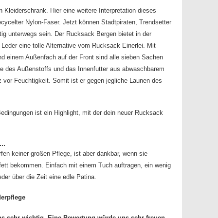
 Kleiderschrank. Hier eine weitere Interpretation dieses
ecycelter Nylon-Faser. Jetzt können Stadtpiraten, Trendsetter
g unterwegs sein. Der Rucksack Bergen bietet in der
eder eine tolle Alternative vom Rucksack Einerlei. Mit
d einem Außenfach auf der Front sind alle sieben Sachen
che des Außenstoffs und das Innenfutter aus abwaschbarem
 vor Feuchtigkeit. Somit ist er gegen jegliche Launen des
Bedingungen ist ein Highlight, mit der dein neuer Rucksack
..
fen keiner großen Pflege, ist aber dankbar, wenn sie
rfett bekommen. Einfach mit einem Tuch auftragen, ein wenig
der über die Zeit eine edle Patina.
erpflege
ns sehr wichtig. Eine Bewertung würde uns sehr freuen.