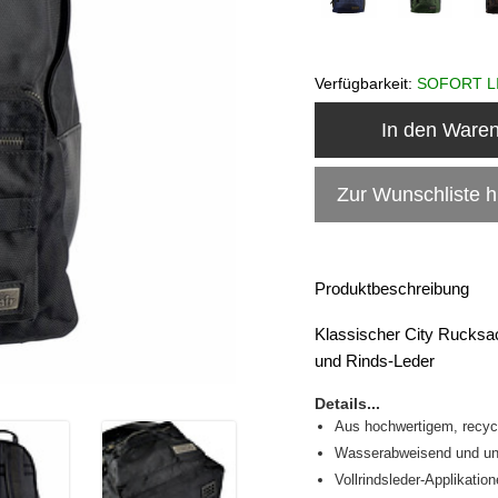
Verfügbarkeit:
SOFORT L
In den Ware
Zur Wunschliste 
Produktbeschreibung
Klassischer City Rucks
und Rinds-Leder
Details...
Aus hochwertigem, recy
Wasserabweisend und un
Vollrindsleder-Applikatio