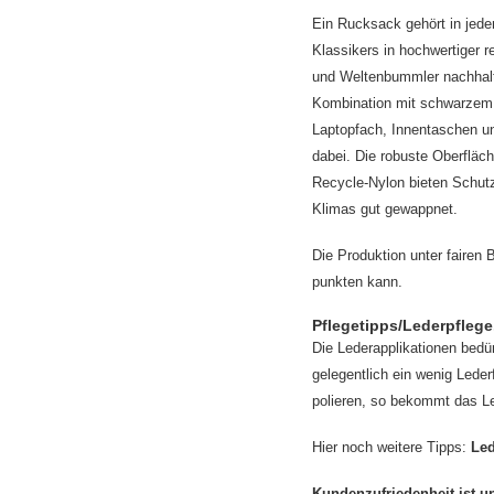
Ein Rucksack gehört in jeden
Klassikers in hochwertiger r
und Weltenbummler nachhalti
Kombination mit schwarzem L
Laptopfach, Innentaschen un
dabei. Die robuste Oberflä
Recycle-Nylon bieten Schutz
Klimas gut gewappnet.
Die Produktion unter fairen 
punkten kann.
Pflegetipps/Lederpflege.
Die Lederapplikationen bedür
gelegentlich ein wenig Lede
polieren, so bekommt das Le
Hier noch weitere Tipps:
Led
Kundenzufriedenheit ist u