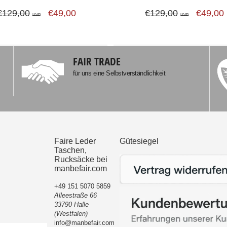
€129,00
€49,00
€129,00
€49,00
UVP
UVP
FAIR TRADE
für uns eine Selbstverständlichkeit
Faire Leder
Gütesiegel
Taschen,
Rucksäcke bei
manbefair.com
+49 151 5070 5859
Alleestraße 66
33790 Halle
(Westfalen)
info@manbefair.com