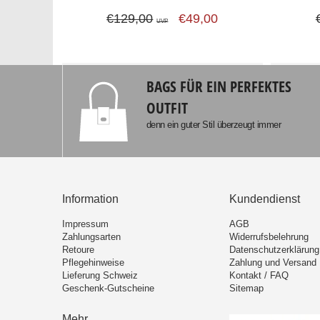
€129,00
€49,00
UVP
BAGS FÜR EIN PERFEKTES
OUTFIT
denn ein guter Stil überzeugt immer
Information
Kundendienst
Impressum
AGB
Zahlungsarten
Widerrufsbelehrung
Retoure
Datenschutzerklärung
Pflegehinweise
Zahlung und Versand
Lieferung Schweiz
Kontakt / FAQ
Geschenk-Gutscheine
Sitemap
Mehr