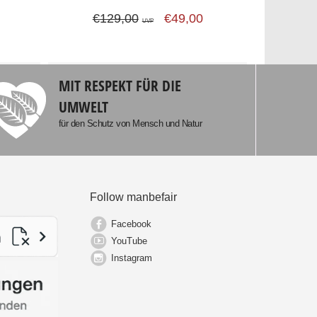
€129,00
€49,00
UVP
MIT RESPEKT FÜR DIE
UMWELT
für den Schutz von Mensch und Natur
Follow manbefair
Facebook
YouTube
Instagram