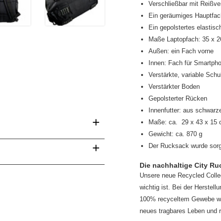
Verschließbar mit Reißve
Ein geräumiges Hauptfac
Ein gepolstertes elastisc
Maße Laptopfach: 35 x 2
Außen: ein Fach vorne
Innen: Fach für Smartpho
Verstärkte, variable Schul
Verstärkter Boden
Gepolsterter Rücken
Innenfutter: aus schwar
+
Maße: ca. 29 x 43 x 15 
Gewicht: ca. 870 g
+
Der Rucksack wurde sorgfä
Die nachhaltige City Ru
Unsere neue Recycled Collec
wichtig ist. Bei der Herste
100% recyceltem Gewebe weit
neues tragbares Leben und re