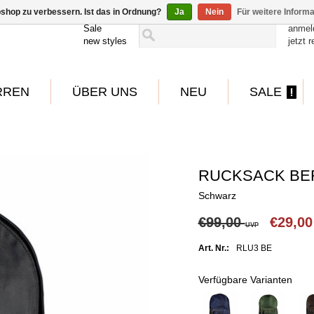
shop zu verbessern. Ist das in Ordnung?
Ja
Nein
Für weitere Inform
Sale
anmel
new styles
jetzt r
RREN
ÜBER UNS
NEU
SALE
RUCKSACK BE
Schwarz
€99,00
€29,0
UVP
Art. Nr.:
RLU3 BE
Verfügbare Varianten