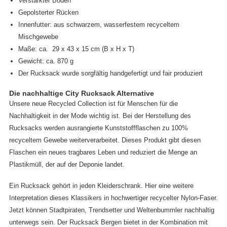
Verstärkter Boden
Gepolsterter Rücken
Innenfutter: aus schwarzem, wasserfestem recyceltem
Mischgewebe
Maße: ca. 29 x 43 x 15 cm (B x H x T)
Gewicht: ca. 870 g
Der Rucksack wurde sorgfältig handgefertigt und fair produziert
Die nachhaltige City Rucksack Alternative
Unsere neue Recycled Collection ist für Menschen für die
Nachhaltigkeit in der Mode wichtig ist. Bei der Herstellung des
Rucksacks werden ausrangierte Kunststoffflaschen zu 100%
recyceltem Gewebe weiterverarbeitet. Dieses Produkt gibt diesen
Flaschen ein neues tragbares Leben und reduziert die Menge an
Plastikmüll, der auf der Deponie landet.
Ein Rucksack gehört in jeden Kleiderschrank. Hier eine weitere
Interpretation dieses Klassikers in hochwertiger recycelter Nylon-Faser.
Jetzt können Stadtpiraten, Trendsetter und Weltenbummler nachhaltig
unterwegs sein. Der Rucksack Bergen bietet in der Kombination mit