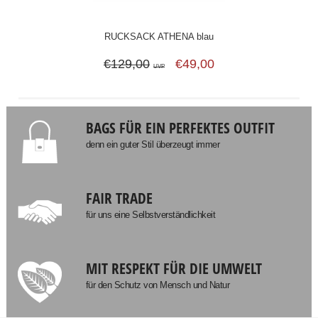
RUCKSACK ATHENA blau
€129,00
€49,00
UVP
BAGS FÜR EIN PERFEKTES OUTFIT
denn ein guter Stil überzeugt immer
FAIR TRADE
für uns eine Selbstverständlichkeit
MIT RESPEKT FÜR DIE UMWELT
für den Schutz von Mensch und Natur