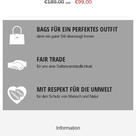
€189,00
€99,00
UVP
BAGS FÜR EIN PERFEKTES OUTFIT
denn ein guter Stil überzeugt immer
FAIR TRADE
für uns eine Selbstverständlichkeit
MIT RESPEKT FÜR DIE UMWELT
für den Schutz von Mensch und Natur
Information