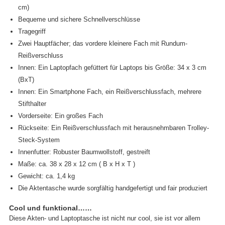
cm)
Bequeme und sichere Schnellverschlüsse
Tragegriff
Zwei Hauptfächer; das vordere kleinere Fach mit Rundum-
Reißverschluss
Innen: Ein Laptopfach gefüttert für Laptops bis Größe: 34 x 3 cm
(BxT)
Innen: Ein Smartphone Fach, ein Reißverschlussfach, mehrere
Stifthalter
Vorderseite: Ein großes Fach
Rückseite: Ein Reißverschlussfach mit herausnehmbaren Trolley-
Steck-System
Innenfutter: Robuster Baumwollstoff, gestreift
Maße: ca. 38 x 28 x 12 cm ( B x H x T )
Gewicht: ca. 1,4 kg
Die Aktentasche wurde sorgfältig handgefertigt und fair produziert
Cool und funktional……
Diese Akten- und Laptoptasche ist nicht nur cool, sie ist vor allem