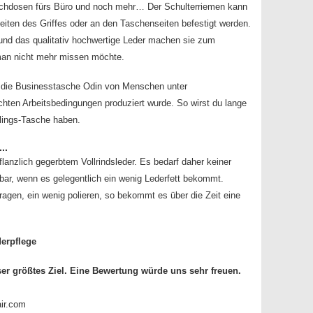
wichdosen fürs Büro und noch mehr… Der Schulterriemen kann
eiten des Griffes oder an den Taschenseiten befestigt werden.
 und das qualitativ hochwertige Leder machen sie zum
 man nicht mehr missen möchte.
s die Businesstasche Odin von Menschen unter
chten Arbeitsbedingungen produziert wurde. So wirst du lange
blings-Tasche haben.
..
flanzlich gegerbtem Vollrindsleder. Es bedarf daher keiner
kbar, wenn es gelegentlich ein wenig Lederfett bekommt.
ragen, ein wenig polieren, so bekommt es über die Zeit eine
erpflege
ser größtes Ziel. Eine Bewertung würde uns sehr freuen.