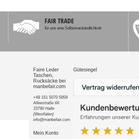
FAIR TRADE
für uns eine Selbstverständlichkeit
Faire Leder
Gütesiegel
Taschen,
Rucksäcke bei
manbefair.com
+49 151 5070 5859
Alleestraße 66
33790 Halle
(Westfalen)
info@manbefair.com
Mein Konto