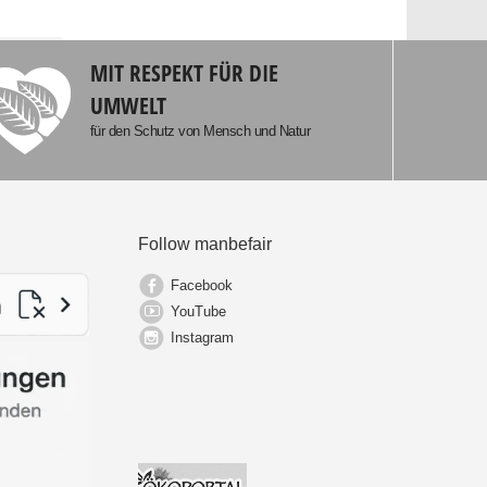
MIT RESPEKT FÜR DIE
UMWELT
für den Schutz von Mensch und Natur
Follow manbefair
Facebook
YouTube
Instagram