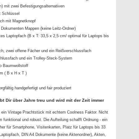
m) mit zwei Befestigungsalternativen
t Schlüssel
ach mit Magnetknopf
4 Dokumenten Mappen (keine Leitz-Ordner)
tes Laptopfach (B x T: 33,5 x 2,5 cm/ optimal für Laptops bis
h, zwei offene Fächer und ein Reißverschlussfach
hlussfach und ein Trolley-Steck-System
io Baumwollstoff
m ( B x H x T )
gfältig handgefertigt und fair produziert
t Dir über Jahre treu und wird mit der Zeit immer
 ein Vintage Prachtstück mit echtem Coolness Faktor. Nicht
 funktional und robust. Die Aufteilung schafft Ordnung - ein
er für Smartphone, Visitenkarten, Platz für Laptops bis 33
 Laptopfach, DIN A4 Dokumente (keine Aktenordner), Akten,