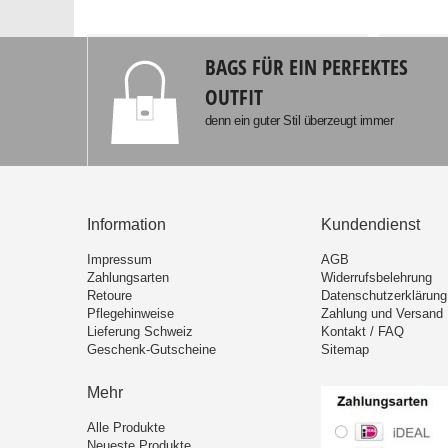
BAGS FÜR EIN PERFEKTES
OUTFIT
denn ein guter Stil überzeugt immer
Information
Kundendienst
Impressum
AGB
Zahlungsarten
Widerrufsbelehrung
Retoure
Datenschutzerklärung
Pflegehinweise
Zahlung und Versand
Lieferung Schweiz
Kontakt / FAQ
Geschenk-Gutscheine
Sitemap
Mehr
Alle Produkte
Neueste Produkte