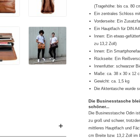
(Tragehöhe: bis ca. 80 c
Ein zentrales Schloss mi
Vorderseite: Ein Zusatzf
Ein Hauptfach für DIN A
Innen: Ein etwas-gefütter
zu 13,2 Zoll)
Innen: Ein Smartphonefac
Rückseite: Ein Reißversc
Innenfutter: schwarzer B
Maße: ca. 38 x 30 x 12 c
Gewicht: ca. 1,5 kg
Die Aktentasche wurde sor
Die Businesstasche bleib
schöner...
Die Businesstasche Odin ist
zu groß und schwer, trotzdem
+
mittleres Hauptfach und Fäch
cm Breite bzw. 13,2 Zoll im