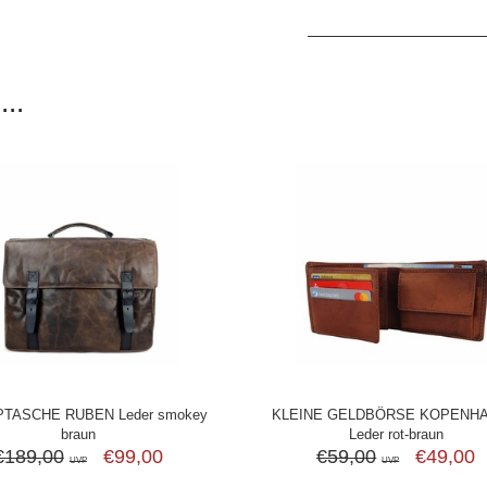
..
TASCHE RUBEN Leder smokey
KLEINE GELDBÖRSE KOPENH
braun
Leder rot-braun
€189,00
€99,00
€59,00
€49,00
UVP
UVP