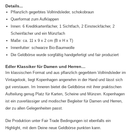
Details...
Pflanzlich gegerbtes Vollrindsleder, schokobraun
Querformat zum Aufklappen
Innen: 6 Kreditkartenfächer, 1 Sichtfach, 2 Einsteckfächer, 2
Scheinfächer und ein Münzfach
Maße: ca. 11 x 9 x 2 cm (B x H x T)
Innenfutter: schwarze Bio-Baumwolle
Die Geldbörse wurde sorgfältig handgefertigt und fair produziert
Edler Klassiker für Damen und Herren…
Im klassischen Format und aus pflanzlich gegerbtem Vollrindsleder im
Vintagelook, liegt Kopenhagen angenehm in der Hand und lässt sich
gut verstauen. Im Inneren bietet die Geldbörse mit ihrer praktischen
Aufteilung genug Platz für Karten, Scheine und Münzen. Kopenhagen
ist ein zuverlässiger und modischer Begleiter für Damen und Herren,
der zu allen Gelegenheiten passt.
Die Produktion unter Fair Trade Bedingungen ist ebenfalls ein
Highlight, mit dem Deine neue Geldbörse punkten kann.