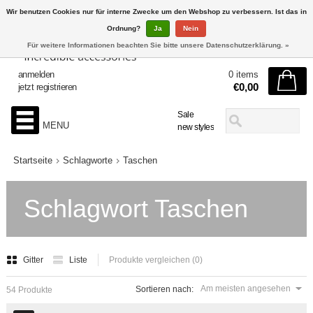
Wir benutzen Cookies nur für interne Zwecke um den Webshop zu verbessern. Ist das in
Ordnung?
Ja
Nein
Für weitere Informationen beachten Sie bitte unsere Datenschutzerklärung. »
anmelden
0 items
€0,00
jetzt registrieren
Sale
MENU
new styles
Startseite
Schlagworte
Taschen
Schlagwort Taschen
Gitter
Liste
Produkte vergleichen (0)
Am meisten angesehen
Sortieren nach:
54 Produkte