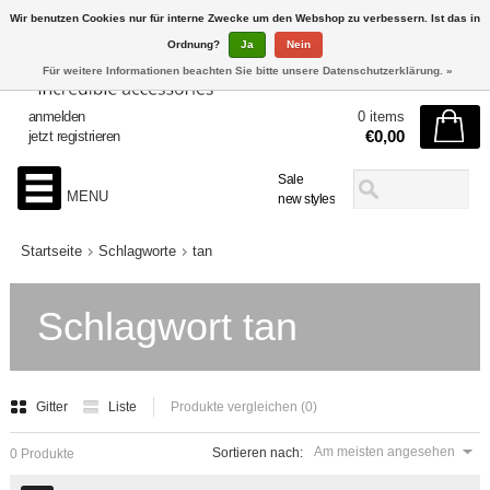
Wir benutzen Cookies nur für interne Zwecke um den Webshop zu verbessern. Ist das in
Ordnung?
Ja
Nein
Für weitere Informationen beachten Sie bitte unsere Datenschutzerklärung. »
anmelden
0 items
€0,00
jetzt registrieren
Sale
MENU
new styles
Startseite
Schlagworte
tan
Schlagwort tan
Gitter
Liste
Produkte vergleichen (0)
Am meisten angesehen
Sortieren nach:
0 Produkte