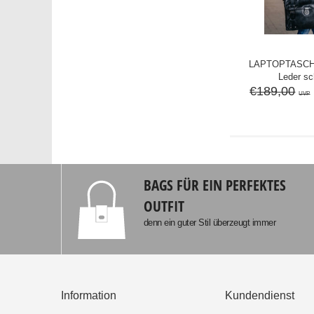
LAPTOPTASCH
Leder s
€189,00
UVP
BAGS FÜR EIN PERFEKTES
OUTFIT
denn ein guter Stil überzeugt immer
Information
Kundendienst