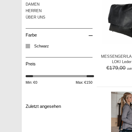
DAMEN
HERREN
ÜBER UNS
–
Farbe
Schwarz
MESSENGER/L
LOKI Leder
Preis
€179,00
UVP
Min: €
0
Max: €
150
Zuletzt angesehen