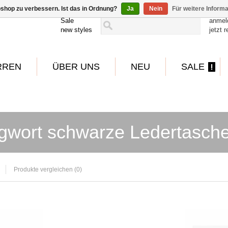
shop zu verbessern. Ist das in Ordnung?
Ja
Nein
Für weitere Inform
Sale
anmel
new styles
jetzt r
RREN
ÜBER UNS
NEU
SALE
gwort schwarze Ledertasch
Produkte vergleichen (0)