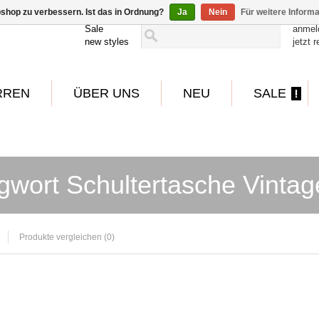
shop zu verbessern. Ist das in Ordnung?
Ja
Nein
Für weitere Inform
Sale
anmel
new styles
jetzt r
RREN
ÜBER UNS
NEU
SALE
gwort Schultertasche Vintag
Produkte vergleichen (0)