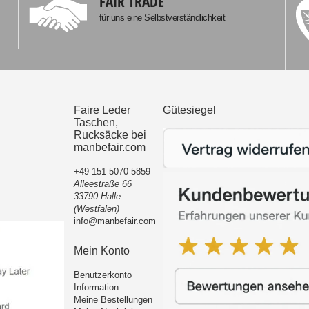
FAIR TRADE
für uns eine Selbstverständlichkeit
Faire Leder
Gütesiegel
Taschen,
Rucksäcke bei
manbefair.com
+49 151 5070 5859
Alleestraße 66
33790 Halle
(Westfalen)
info@manbefair.com
Mein Konto
Benutzerkonto
Information
Meine Bestellungen