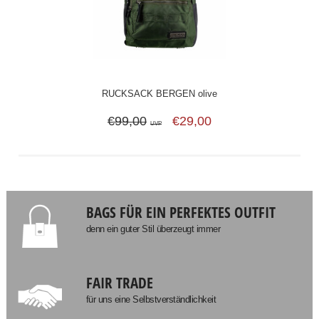
RUCKSACK BERGEN olive
€99,00
€29,00
UVP
BAGS FÜR EIN PERFEKTES OUTFIT
denn ein guter Stil überzeugt immer
FAIR TRADE
für uns eine Selbstverständlichkeit