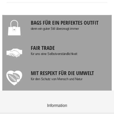
BAGS FÜR EIN PERFEKTES OUTFIT
denn ein guter Stil überzeugt immer
FAIR TRADE
für uns eine Selbstverständlichkeit
MIT RESPEKT FÜR DIE UMWELT
für den Schutz von Mensch und Natur
Information