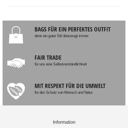
BAGS FÜR EIN PERFEKTES OUTFIT
denn ein guter Stil überzeugt immer
FAIR TRADE
für uns eine Selbstverständlichkeit
MIT RESPEKT FÜR DIE UMWELT
für den Schutz von Mensch und Natur
Information