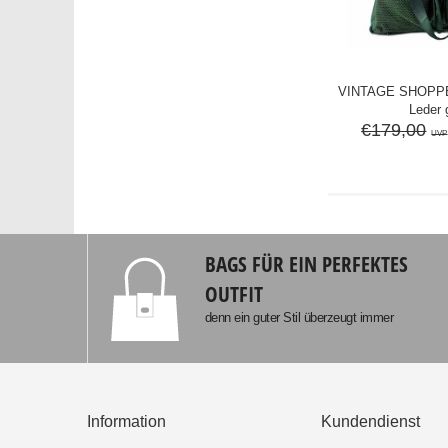
VINTAGE SHOPP
Leder 
€179,00
UVP
BAGS FÜR EIN PERFEKTES
OUTFIT
denn ein guter Stil überzeugt immer
Information
Kundendienst