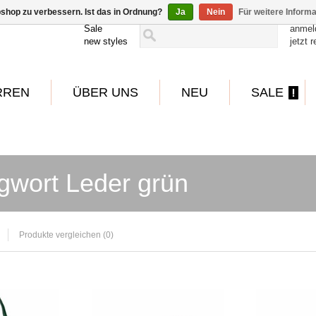
shop zu verbessern. Ist das in Ordnung?
Ja
Nein
Für weitere Inform
Sale
anmel
new styles
jetzt r
RREN
ÜBER UNS
NEU
SALE
gwort Leder grün
Produkte vergleichen (0)