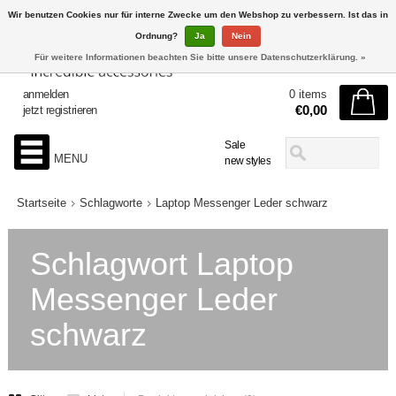
Wir benutzen Cookies nur für interne Zwecke um den Webshop zu verbessern. Ist das in
Ordnung?
Ja
Nein
Für weitere Informationen beachten Sie bitte unsere Datenschutzerklärung. »
anmelden
0 items
€0,00
jetzt registrieren
Sale
MENU
new styles
Startseite
Schlagworte
Laptop Messenger Leder schwarz
Schlagwort Laptop
Messenger Leder
schwarz