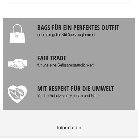
BAGS FÜR EIN PERFEKTES OUTFIT
denn ein guter Stil überzeugt immer
FAIR TRADE
für uns eine Selbstverständlichkeit
MIT RESPEKT FÜR DIE UMWELT
für den Schutz von Mensch und Natur
Information