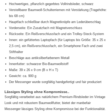
Hochwertiges, pflanzlich gegerbtes Vollrindsleder, schwarz
Verstellbarer Baumwoll-Schulterriemen mit Verstärkung (Tragehöhe:
bis 68 cm)
Hauptfach schließbar durch Magnetknöpfe am Lederüberschlag
Vorderseite: Ein Zusatzfach mit Magnetverschluss
Rückseite: Ein Reißverschlussfach und ein Trolley-Steck-System
Innen: ein gefüttertes Laptopfach (für Laptops bis Größe: 35 x 25 x
2,5 cm), ein Reißverschlussfach, ein Smartphone Fach und zwei
Stifthalter
Beschläge aus antiksilberfarbenem Metall
Innenfutter: schwarzer Bio-Baumwollstoff
Maße: 39 x 26 x 9 cm (B x H x T)
Gewicht: ca. 900 g
Der Messenger wurde sorgfältig handgefertigt und fair produziert
Lässiges Styling ohne Kompromisse..
Sorgfältig verarbeitet aus natürlichem Premium-Rindsleder im Vintage
Look und mit robustem Baumwollfutter, bietet der manbefair
Messenger lässiges Styling ohne Kompromisse bei der Funktionalität.