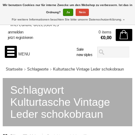
Wir benutzen Cookies nur für interne Zwecke um den Webshop zu verbessern. Ist das in
Ordnung?
Ja
Nein
Für weitere Informationen beachten Sie bitte unsere Datenschutzerklärung. »
anmelden
0 items
€0,00
jetzt registrieren
Sale
MENU
new styles
Startseite
Schlagworte
Kulturtasche Vintage Leder schokobraun
Schlagwort
Kulturtasche Vintage
Leder schokobraun