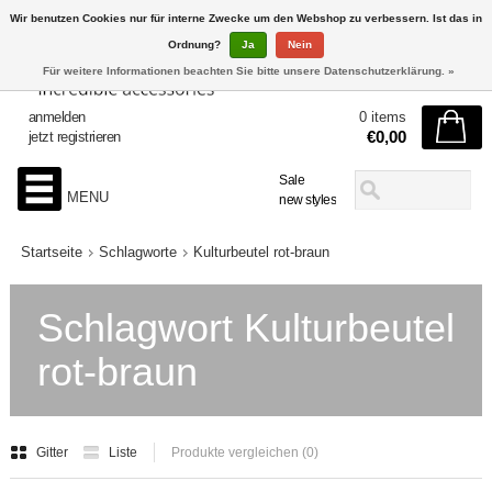
Wir benutzen Cookies nur für interne Zwecke um den Webshop zu verbessern. Ist das in
Ordnung?
Ja
Nein
Für weitere Informationen beachten Sie bitte unsere Datenschutzerklärung. »
anmelden
0 items
€0,00
jetzt registrieren
Sale
MENU
new styles
Startseite
Schlagworte
Kulturbeutel rot-braun
Schlagwort Kulturbeutel
rot-braun
Gitter
Liste
Produkte vergleichen (0)