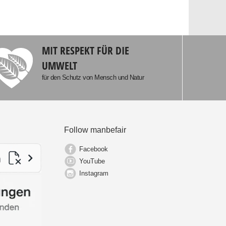
MIT RESPEKT FÜR DIE
UMWELT
für den Schutz von Mensch und Natur
Follow manbefair
Facebook
YouTube
Instagram