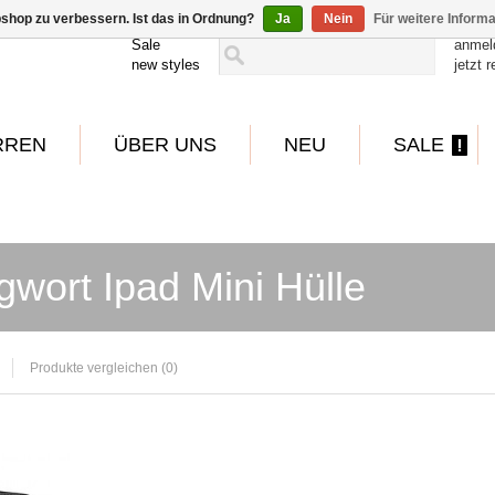
shop zu verbessern. Ist das in Ordnung?
Ja
Nein
Für weitere Inform
Sale
anmel
new styles
jetzt r
RREN
ÜBER UNS
NEU
SALE
gwort Ipad Mini Hülle
Produkte vergleichen (0)