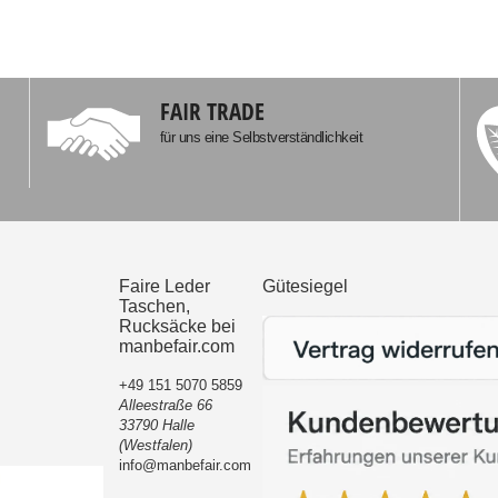
FAIR TRADE
für uns eine Selbstverständlichkeit
Faire Leder
Gütesiegel
Taschen,
Rucksäcke bei
manbefair.com
+49 151 5070 5859
Alleestraße 66
33790 Halle
(Westfalen)
info@manbefair.com