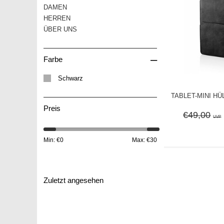
DAMEN
HERREN
ÜBER UNS
–
Farbe
Schwarz
TABLET-MINI H
Preis
€49,00
UVP
Min: €
0
Max: €
30
Zuletzt angesehen