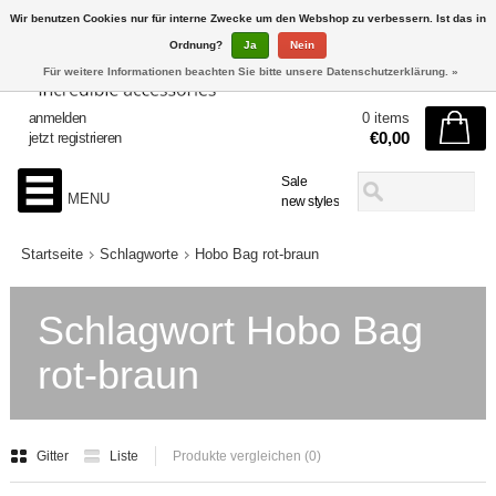
Wir benutzen Cookies nur für interne Zwecke um den Webshop zu verbessern. Ist das in
Ordnung?
Ja
Nein
Für weitere Informationen beachten Sie bitte unsere Datenschutzerklärung. »
anmelden
0 items
€0,00
jetzt registrieren
Sale
MENU
new styles
Startseite
Schlagworte
Hobo Bag rot-braun
Schlagwort Hobo Bag
rot-braun
Gitter
Liste
Produkte vergleichen (0)