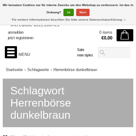
Wir benutzen Cookies nur für interne Zwecke um den Webshop zu verbessern. Ist das in
Ordnung?
Ja
Nein
Für weitere Informationen beachten Sie bitte unsere Datenschutzerklärung. »
anmelden
0 items
€0,00
jetzt registrieren
Sale
MENU
new styles
Startseite
Schlagworte
Herrenbörse dunkelbraun
Schlagwort
Herrenbörse
dunkelbraun