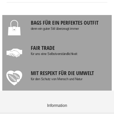
BAGS FÜR EIN PERFEKTES OUTFIT
denn ein guter Stil überzeugt immer
FAIR TRADE
für uns eine Selbstverständlichkeit
MIT RESPEKT FÜR DIE UMWELT
für den Schutz von Mensch und Natur
Information