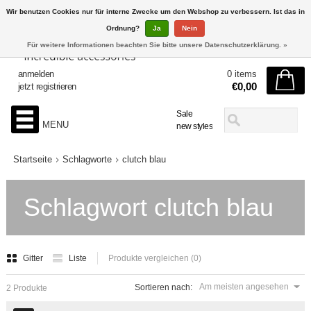
Wir benutzen Cookies nur für interne Zwecke um den Webshop zu verbessern. Ist das in
Ordnung?
Ja
Nein
Für weitere Informationen beachten Sie bitte unsere Datenschutzerklärung. »
anmelden
0 items
€0,00
jetzt registrieren
Sale
MENU
new styles
Startseite
Schlagworte
clutch blau
Schlagwort clutch blau
Gitter
Liste
Produkte vergleichen (0)
Am meisten angesehen
Sortieren nach:
2 Produkte