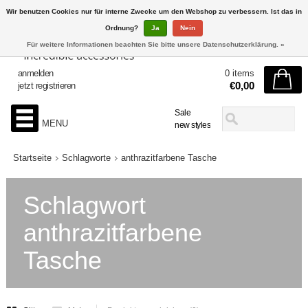
Wir benutzen Cookies nur für interne Zwecke um den Webshop zu verbessern. Ist das in
Ordnung?
Ja
Nein
Für weitere Informationen beachten Sie bitte unsere Datenschutzerklärung. »
anmelden
0 items
€0,00
jetzt registrieren
Sale
MENU
new styles
Startseite
Schlagworte
anthrazitfarbene Tasche
Schlagwort
anthrazitfarbene
Tasche