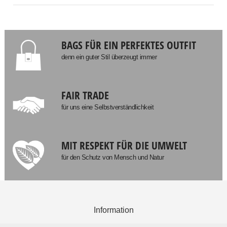
BAGS FÜR EIN PERFEKTES OUTFIT
denn ein guter Stil überzeugt immer
FAIR TRADE
für uns eine Selbstverständlichkeit
MIT RESPEKT FÜR DIE UMWELT
für den Schutz von Mensch und Natur
Information