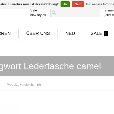
shop zu verbessern. Ist das in Ordnung?
Ja
Nein
Für weitere Inform
Sale
anmel
new styles
jetzt r
RREN
ÜBER UNS
NEU
SALE
gwort Ledertasche camel
Produkte vergleichen (0)