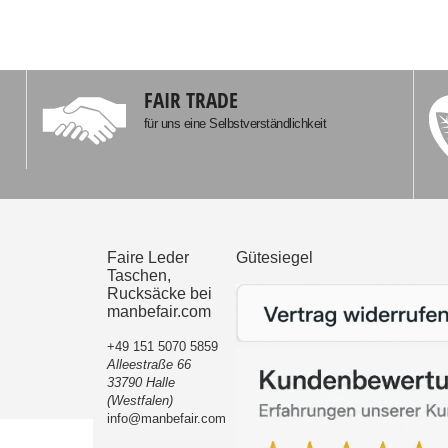
FAIR TRADE
für uns eine Selbstverständlichkeit
Faire Leder
Gütesiegel
Taschen,
Rucksäcke bei
manbefair.com
+49 151 5070 5859
Alleestraße 66
33790 Halle
(Westfalen)
info@manbefair.com