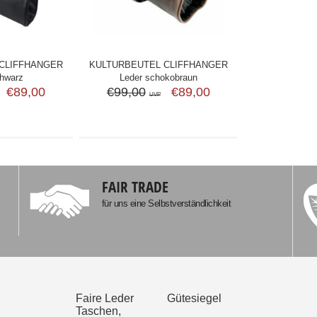
CLIFFHANGER
KULTURBEUTEL CLIFFHANGER
chwarz
Leder schokobraun
€89,00
€99,00
€89,00
UVP
FAIR TRADE
für uns eine Selbstverständlichkeit
Faire Leder
Gütesiegel
Taschen,