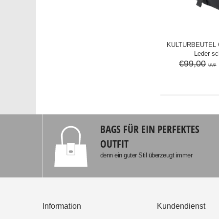
KULTURBEUTEL 
Leder s
€99,00
UVP
BAGS FÜR EIN PERFEKTES
OUTFIT
denn ein guter Stil überzeugt immer
Information
Kundendienst