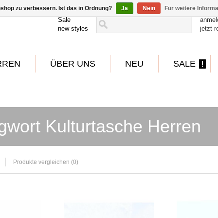
shop zu verbessern. Ist das in Ordnung?
Ja
Nein
Für weitere Inform
Sale
anmel
new styles
jetzt r
RREN
ÜBER UNS
NEU
SALE
gwort Kulturtasche Herren
Produkte vergleichen (0)