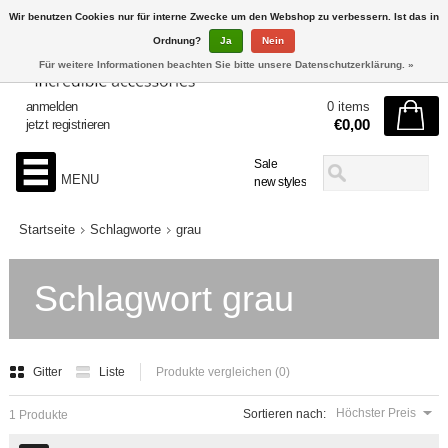
Wir benutzen Cookies nur für interne Zwecke um den Webshop zu verbessern. Ist das in
Ordnung?
Ja
Nein
Für weitere Informationen beachten Sie bitte unsere Datenschutzerklärung. »
anmelden
0 items
€0,00
jetzt registrieren
Sale
MENU
new styles
Startseite
Schlagworte
grau
Schlagwort grau
Gitter
Liste
Produkte vergleichen (0)
Höchster Preis
Sortieren nach:
1 Produkte