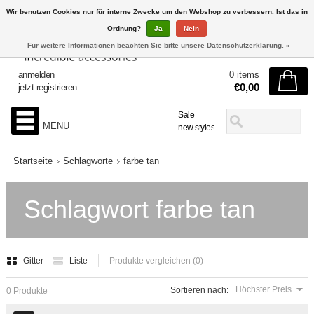
Wir benutzen Cookies nur für interne Zwecke um den Webshop zu verbessern. Ist das in
Ordnung?
Ja
Nein
Für weitere Informationen beachten Sie bitte unsere Datenschutzerklärung. »
anmelden
0 items
€0,00
jetzt registrieren
Sale
MENU
new styles
Startseite
Schlagworte
farbe tan
Schlagwort farbe tan
Gitter
Liste
Produkte vergleichen (0)
Höchster Preis
Sortieren nach:
0 Produkte