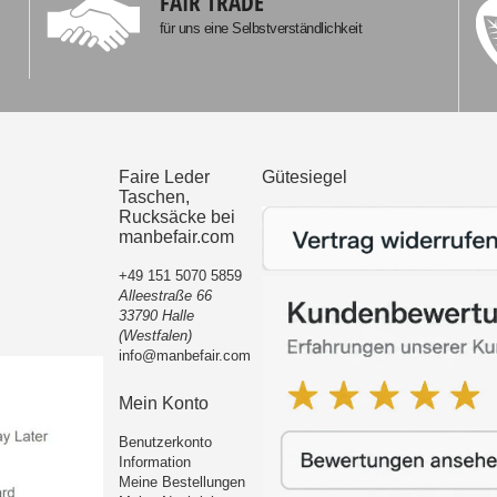
FAIR TRADE
für uns eine Selbstverständlichkeit
Faire Leder
Gütesiegel
Taschen,
Rucksäcke bei
manbefair.com
+49 151 5070 5859
Alleestraße 66
33790 Halle
(Westfalen)
info@manbefair.com
Mein Konto
Benutzerkonto
Information
Meine Bestellungen