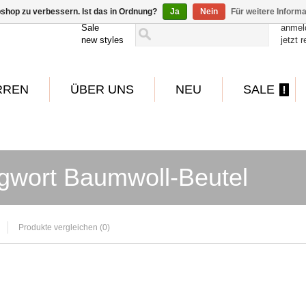
shop zu verbessern. Ist das in Ordnung?
Ja
Nein
Für weitere Inform
Sale
anmel
new styles
jetzt r
RREN
ÜBER UNS
NEU
SALE
gwort Baumwoll-Beutel
Produkte vergleichen (0)